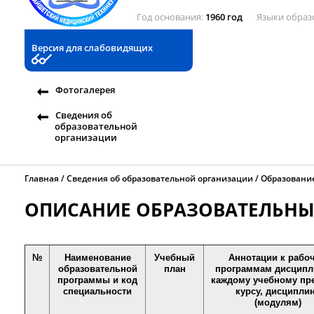
Год основания
1960 год
Языки образ
Версия для слабовидящих
Фотогалерея
Сведения об
образовательной
организации
Главная
Сведения об образовательной организации
Образовани
ОПИСАНИЕ ОБРАЗОВАТЕЛЬН
№
Наименование
Учебный
Аннотации к рабо
образовательной
план
программам дисципл
программы и код
каждому учебному пре
специальности
курсу, дисципли
(модулям)