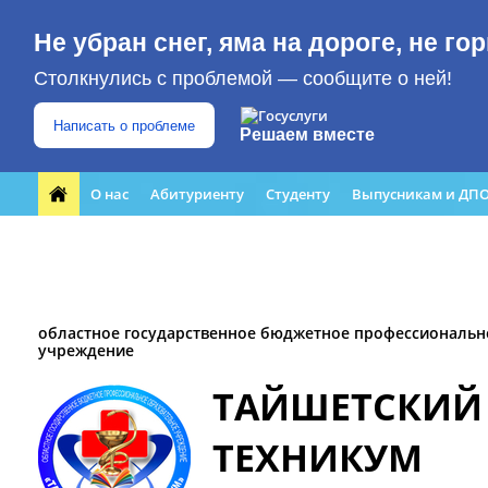
Не убран снег, яма на дороге, не г
Столкнулись с проблемой — сообщите о ней!
Написать о проблеме
Решаем вместе
О нас
Абитуриенту
Студенту
Выпусникам и ДП
Форма обращения граждан
Преподавателю
ЮБИЛЕЙ
Кабинет профилактики
Медиацентр
областное государственное бюджетное профессиональн
учреждение
ТАЙШЕТСКИЙ
ТЕХНИКУМ