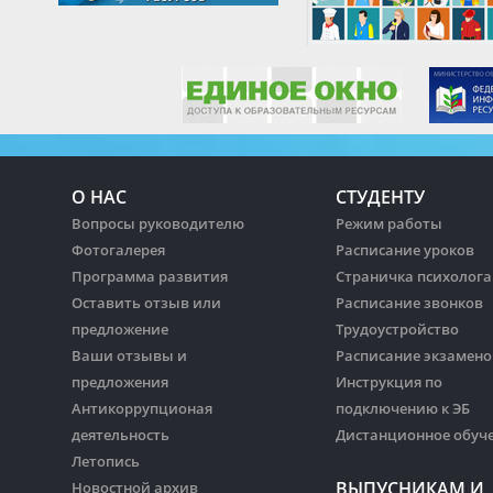
О НАС
СТУДЕНТУ
Вопросы руководителю
Режим работы
Фотогалерея
Расписание уроков
Программа развития
Страничка психолога
Оставить отзыв или
Расписание звонков
предложение
Трудоустройство
Ваши отзывы и
Расписание экзамено
предложения
Инструкция по
Антикоррупционая
подключению к ЭБ
деятельность
Дистанционное обуч
Летопись
ВЫПУСНИКАМ И
Новостной архив