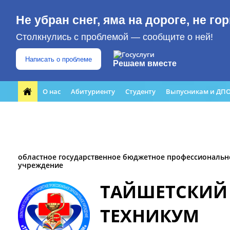
Не убран снег, яма на дороге, не г
Столкнулись с проблемой — сообщите о ней!
Написать о проблеме
Решаем вместе
О нас
Абитуриенту
Студенту
Выпусникам и ДП
Форма обращения граждан
Преподавателю
ЮБИЛЕЙ
Кабинет профилактики
Медиацентр
областное государственное бюджетное профессиональн
учреждение
ТАЙШЕТСКИЙ
ТЕХНИКУМ