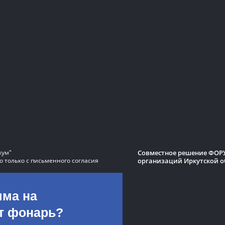
Совместное решение ФОРУ
кум"
организаций Иркутской о
 только с письменного согласия
яма на
ит фонарь?