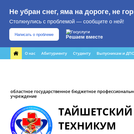
Не убран снег, яма на дороге, не г
Столкнулись с проблемой — сообщите о ней!
Написать о проблеме
Решаем вместе
О нас
Абитуриенту
Студенту
Выпусникам и ДП
Форма обращения граждан
Преподавателю
ЮБИЛЕЙ
Кабинет профилактики
Медиацентр
областное государственное бюджетное профессиональн
учреждение
ТАЙШЕТСКИЙ
ТЕХНИКУМ