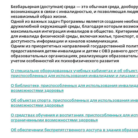
Безбарьерная (доступная) среда
— это обычная среда, дообору
возникающих в связи с инвалидностью, и позволяющая людя
независимый образ жизни.
Одной из важных задач Программы является создание необх
дружелюбной окружающей среды, благодаря которым возможн
максимальная интеграция инвалидов в общество. Критерием 
для инвалида физической среды, включая жилье, транспорт, о
доступность информации и каналов коммуникации.
Одним из приоритетных направлений государственной полити
предоставления детям-инвалидам и детям с ОВЗ равного дост
образовательных организациях, реализующих образователь
учетом особенностей их психофизического развития
О специально оборудованных учебных кабинетах и об объекта
приспособленных для использования инвалидами и лицами 
О библиотеке, приспособленных для использования инвалид
возможностями здоровья
Об объектах спорта, приспособленных для использования и
возможностями здоровья
О средствах обучения и воспитания, приспособленных для и
ограниченными возможностями здоровья
Об обеспечении беспрепятственного доступа в здания образ