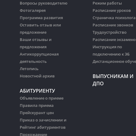
Вопросы руководителю
Режим работы
Фотогалерея
Расписание уроков
Программа развития
Страничка психолога
Оставить отзыв или
Расписание звонков
предложение
Трудоустройство
Ваши отзывы и
Расписание экзамено
предложения
Инструкция по
Антикоррупционая
подключению к ЭБ
деятельность
Дистанционное обуч
Летопись
ВЫПУСНИКАМ И
Новостной архив
ДПО
АБИТУРИЕНТУ
Объявление о приеме
Правила приема
Прейскурант цен
Приказ о зачислении и
Рейтинг абитуриентов
Прохождение