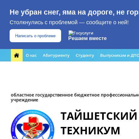
Не убран снег, яма на дороге, не г
Столкнулись с проблемой — сообщите о ней!
Написать о проблеме
Решаем вместе
О нас
Абитуриенту
Студенту
Выпусникам и ДП
Форма обращения граждан
Преподавателю
ЮБИЛЕЙ
Кабинет профилактики
Медиацентр
областное государственное бюджетное профессиональн
учреждение
ТАЙШЕТСКИЙ
ТЕХНИКУМ