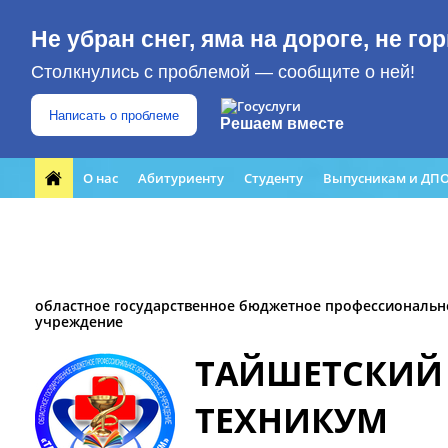
Не убран снег, яма на дороге, не г
Столкнулись с проблемой — сообщите о ней!
Написать о проблеме
Решаем вместе
О нас
Абитуриенту
Студенту
Выпусникам и ДП
Форма обращения граждан
Преподавателю
ЮБИЛЕЙ
Кабинет профилактики
Медиацентр
областное государственное бюджетное профессиональн
учреждение
ТАЙШЕТСКИЙ
ТЕХНИКУМ