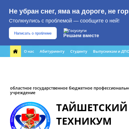
Не убран снег, яма на дороге, не г
Столкнулись с проблемой — сообщите о ней!
Написать о проблеме
Решаем вместе
О нас
Абитуриенту
Студенту
Выпусникам и ДП
Форма обращения граждан
Преподавателю
ЮБИЛЕЙ
Кабинет профилактики
Медиацентр
областное государственное бюджетное профессиональн
учреждение
ТАЙШЕТСКИЙ
ТЕХНИКУМ