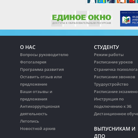
О НАС
СТУДЕНТУ
Вопросы руководителю
Режим работы
Фотогалерея
Расписание уроков
Программа развития
Страничка психолога
Оставить отзыв или
Расписание звонков
предложение
Трудоустройство
Ваши отзывы и
Расписание экзамено
предложения
Инструкция по
Антикоррупционая
подключению к ЭБ
деятельность
Дистанционное обуч
Летопись
ВЫПУСНИКАМ И
Новостной архив
ДПО