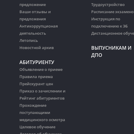
предложение
Трудоустройство
Ваши отзывы и
Расписание экзамено
предложения
Инструкция по
Антикоррупционая
подключению к ЭБ
деятельность
Дистанционное обуч
Летопись
ВЫПУСНИКАМ И
Новостной архив
ДПО
АБИТУРИЕНТУ
Объявление о приеме
Правила приема
Прейскурант цен
Приказ о зачислении и
Рейтинг абитуриентов
Прохождение
поступающими
медицинского осмотра
Целевое обучение