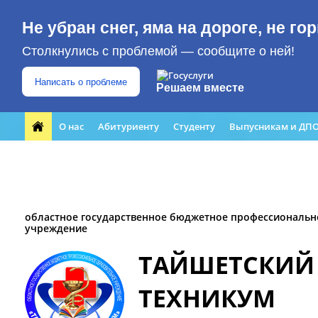
Не убран снег, яма на дороге, не г
Столкнулись с проблемой — сообщите о ней!
Написать о проблеме
Решаем вместе
О нас
Абитуриенту
Студенту
Выпусникам и ДП
Форма обращения граждан
Преподавателю
ЮБИЛЕЙ
Кабинет профилактики
Медиацентр
областное государственное бюджетное профессиональн
учреждение
ТАЙШЕТСКИЙ
ТЕХНИКУМ