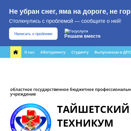
Не убран снег, яма на дороге, не г
Столкнулись с проблемой — сообщите о ней!
Написать о проблеме
Решаем вместе
О нас
Абитуриенту
Студенту
Выпусникам и ДП
Форма обращения граждан
Преподавателю
ЮБИЛЕЙ
Кабинет профилактики
Медиацентр
областное государственное бюджетное профессиональн
учреждение
ТАЙШЕТСКИЙ
ТЕХНИКУМ