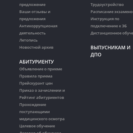
предложение
Трудоустройство
Ваши отзывы и
Расписание экзамено
предложения
Инструкция по
Антикоррупционая
подключению к ЭБ
деятельность
Дистанционное обуч
Летопись
ВЫПУСНИКАМ И
Новостной архив
ДПО
АБИТУРИЕНТУ
Объявление о приеме
Правила приема
Прейскурант цен
Приказ о зачислении и
Рейтинг абитуриентов
Прохождение
поступающими
медицинского осмотра
Целевое обучение