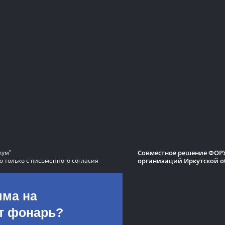
Совместное решение ФОРУ
кум"
организаций Иркутской о
 только с письменного согласия
яма на
ит фонарь?