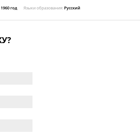
1960 год
Языки образования
Русский
У?